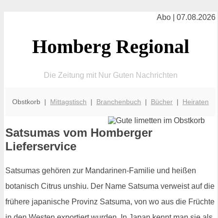
Abo | 07.08.2026
Homberg Regional
Die Zeitung mit Nur Guten Nachrichten
Obstkorb |
Mittagstisch
|
Branchenbuch
|
Bücher
|
Heiraten
Satsumas vom Homberger
Lieferservice
Satsumas gehören zur Mandarinen-Familie und heißen
botanisch Citrus unshiu. Der Name Satsuma verweist auf die
frühere japanische Provinz Satsuma, von wo aus die Früchte
in den Westen exportiert wurden. In Japan kennt man sie als