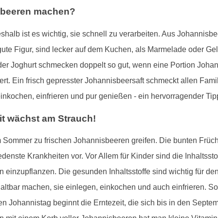
isbeeren machen?
eshalb ist es wichtig, sie schnell zu verarbeiten. Aus Johannis
te Figur, sind lecker auf dem Kuchen, als Marmelade oder Ge
der Joghurt schmecken doppelt so gut, wenn eine Portion Joh
t. Ein frisch gepresster Johannisbeersaft schmeckt allen Famil
kochen, einfrieren und pur genießen - ein hervorragender Tip
t wächst am Strauch!
m Sommer zu frischen Johannisbeeren greifen. Die bunten Früchte
enste Krankheiten vor. Vor Allem für Kinder sind die Inhaltsstof
einzupflanzen. Die gesunden Inhaltsstoffe sind wichtig für de
ltbar machen, sie einlegen, einkochen und auch einfrieren. So
 Johannistag beginnt die Erntezeit, die sich bis in den Septem