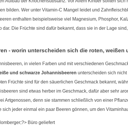
en Aufbau der Knochensubstanz. Vor Allem Kinder sollten sich 
bilden. Wer unter Vitamin-C Mangel leidet und Zahnfleischblut
eren enthalten beispielsweise viel Magnesium, Phosphor, Kalz
b dar. Die Früchte sind dafür bekannt, dass sie in der Lage si
ren - worin unterscheiden sich die roten, weiß
hannisbeeren, in vielen Farben und mit verschiedenen Geschmac
weiße und schwarze Johannisbeeren
unterscheiden sich nich
oten Früchte sind für den säuerlichen Geschmack bekannt, wä
beeren sind etwas herber im Geschmack, dafür aber sehr aroma
drei Artgenossen, denn sie stammen schließlich von einer Pfla
e sich jeder einmal ein paar Beeren gönnen, um den Vitaminhau