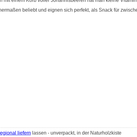
nn mit einem Korb voller Johannisbeeren hat man kleine Vitami
ermaßen beliebt und eignen sich perfekt, als Snack für zwische
egional liefern
lassen - unverpackt, in der Naturholzkiste