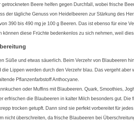
der getrockneten Beere helfen gegen Durchfall, wobei frische B
dass der tägliche Genuss von Heidelbeeren zur Stärkung des Her
t von 390 bis 490 mg je 100 g Beeren. Das ist ebenso für eine 
können diese Früchte bedenkenlos zu sich nehmen, weil diese
bereitung
den Süße und etwas säuerlich. Beim Verzehr von Blaubeeren hint
 die Lippen werden durch den Verzehr blau. Das vergeht aber wi
altende Pflanzenfarbstoff Anthocyane.
fannkuchen oder Muffins mit Blaubeeren. Quark, Smoothies, Jogh
erfrischen die Blaubeeren in kalter Milch besonders gut. Die
epp trocken getupft. Dann sind sie perfekt vorbereitet für jede
 nicht überschreiten, da frische Blaubeeren bei Überschreitu