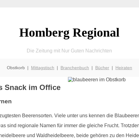
Homberg Regional
Die Zeitung mit Nur Guten Nachrichten
Obstkorb |
Mittagstisch
|
Branchenbuch
|
Bücher
|
Heiraten
ls Snack im Office
rnen
zugtesten Beerensorten. Viele unter uns kennen die Blaubee
 sind regionale Namen für immer die gleiche Frucht. Trotzdem
urheidelbeere und Waldheidelbeere, beide gehören zu den Heid