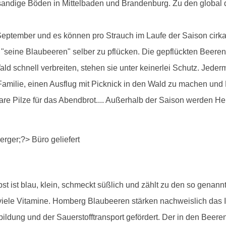
andige Böden in Mittelbaden und Brandenburg. Zu den global 
September und es können pro Strauch im Laufe der Saison cirka
h, "seine Blaubeeren" selber zu pflücken. Die gepflückten Bee
ld schnell verbreiten, stehen sie unter keinerlei Schutz. Jeder
e Familie, einen Ausflug mit Picknick in den Wald zu machen und
bare Pilze für das Abendbrot.... Außerhalb der Saison werden 
lbst ist blau, klein, schmeckt süßlich und zählt zu den so gena
d viele Vitamine. Homberg Blaubeeren stärken nachweislich das
ldung und der Sauerstofftransport gefördert. Der in den Beeren 