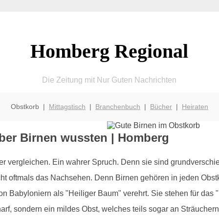
Homberg Regional
Die Zeitung mit Nur Guten Nachrichten
Obstkorb |
Mittagstisch
|
Branchenbuch
|
Bücher
|
Heiraten
über Birnen wussten | Homberg
er vergleichen. Ein wahrer Spruch. Denn sie sind grundversch
echt oftmals das Nachsehen. Denn Birnen gehören in jeden Obs
abyloniern als "Heiliger Baum" verehrt. Sie stehen für das "F
harf, sondern ein mildes Obst, welches teils sogar an Sträuchern