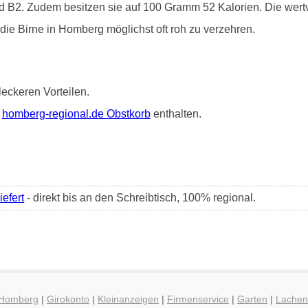
d B2. Zudem besitzen sie auf 100 Gramm 52 Kalorien. Die wertv
 die Birne in Homberg möglichst oft roh zu verzehren.
leckeren Vorteilen.
m
homberg-regional.de Obstkorb
enthalten.
efert
- direkt bis an den Schreibtisch, 100% regional.
g Homberg
|
Girokonto
|
Kleinanzeigen
|
Firmenservice
|
Garten
|
Lachen